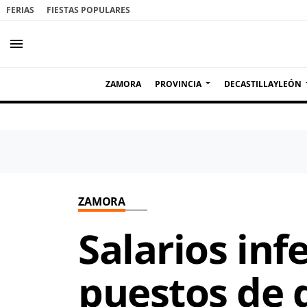
FERIAS
FIESTAS POPULARES
menu
ZAMORA
PROVINCIA
DECASTILLAYLEÓN
ZAMORA
Salarios inf
puestos de d