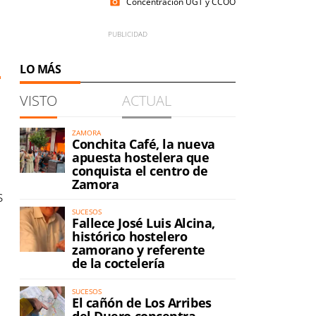
Concentración UGT y CCOO
photo_camera
LO MÁS
VISTO
ACTUAL
ZAMORA
Conchita Café, la nueva
apuesta hostelera que
conquista el centro de
Zamora
s
SUCESOS
Fallece José Luis Alcina,
histórico hostelero
zamorano y referente
de la coctelería
SUCESOS
El cañón de Los Arribes
del Duero concentra