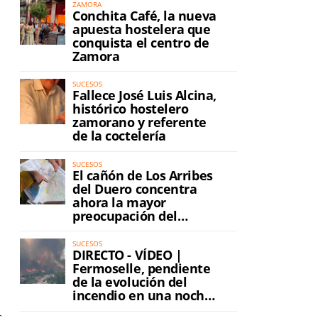
ZAMORA
Conchita Café, la nueva
apuesta hostelera que
conquista el centro de
Zamora
SUCESOS
Fallece José Luis Alcina,
histórico hostelero
zamorano y referente
de la coctelería
SUCESOS
El cañón de Los Arribes
del Duero concentra
ahora la mayor
preocupación del
incendio
SUCESOS
DIRECTO - VÍDEO |
Fermoselle, pendiente
de la evolución del
incendio en una noche
de máxima tensión
s