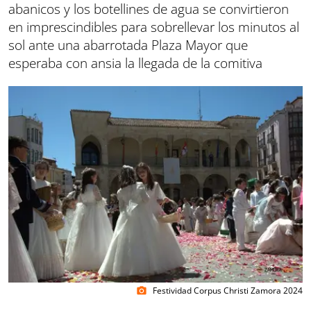
abanicos y los botellines de agua se convirtieron
en imprescindibles para sobrellevar los minutos al
sol ante una abarrotada Plaza Mayor que
esperaba con ansia la llegada de la comitiva
Festividad Corpus Christi Zamora 2024
photo_camera