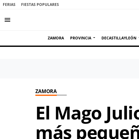
FERIAS
FIESTAS POPULARES
menu
ZAMORA
PROVINCIA
DECASTILLAYLEÓN
ZAMORA
El Mago Jul
más pequeño