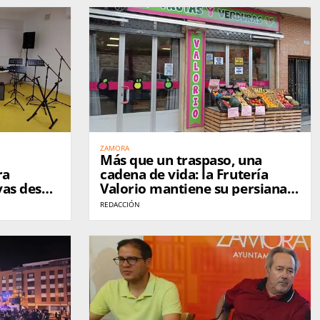
ZAMORA
Más que un traspaso, una
ra
cadena de vida: la Frutería
vas desde
Valorio mantiene su persiana
levantada en Zamora
REDACCIÓN