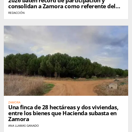
2026 baten récord de participación y
consolidan a Zamora como referente del
queso en España
REDACCIÓN
ZAMORA
Una finca de 28 hectáreas y dos viviendas,
entre los bienes que Hacienda subasta en
Zamora
ANA LLAMAS GANADO