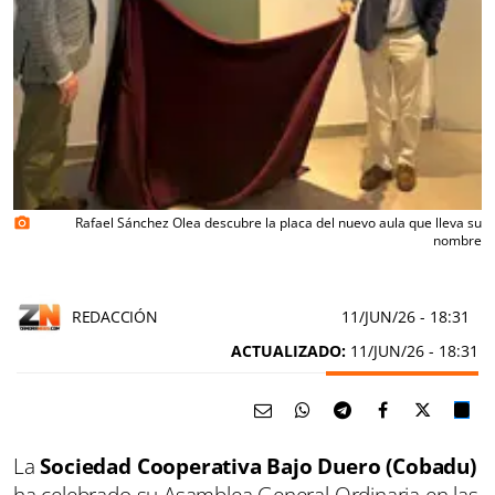
Rafael Sánchez Olea descubre la placa del nuevo aula que lleva su
photo_camera
nombre
REDACCIÓN
11/JUN/26
- 18:31
ACTUALIZADO:
11/JUN/26 - 18:31
La
Sociedad Cooperativa Bajo Duero (Cobadu)
ha celebrado su Asamblea General Ordinaria en las