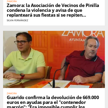
ZAMORA
Zamora: la Asociación de Vecinos de Pinilla
condena la violencia y avisa de que
replanteará sus fiestas si se repiten
incidentes
SILVIA FERNÁNDEZ
ZAMORA
Guarido confirma la devolución de 669.000
euros en ayudas para el "contenedor
marrón": "Era imposible cumplir los