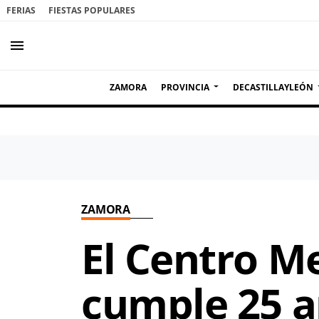
FERIAS
FIESTAS POPULARES
menu
ZAMORA
PROVINCIA
DECASTILLAYLEÓN
ZAMORA
El Centro M
cumple 25 