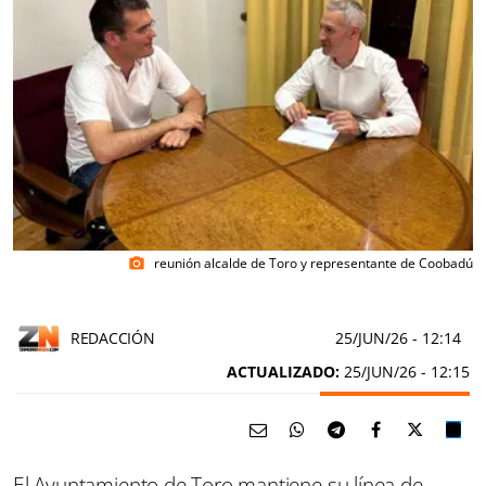
reunión alcalde de Toro y representante de Coobadú
photo_camera
REDACCIÓN
25/JUN/26
- 12:14
ACTUALIZADO:
25/JUN/26 - 12:15
El Ayuntamiento de Toro mantiene su línea de