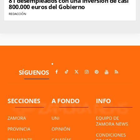
81 desempleados con una inversión de casi
800.000 euros del Gobierno
REDACCIÓN
SÍGUENOS
SECCIONES
A FONDO
INFO
ZAMORA
UNI
EQUIPO DE
ZAMORA NEWS
PROVINCIA
OPINIÓN
CONDICIONES
BENAVENTE
GALERÍAS