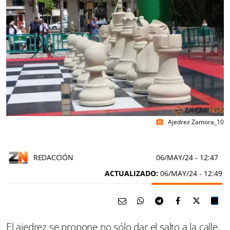
Ajedrez Zamora_10
photo_camera
REDACCIÓN
06/MAY/24
- 12:47
ACTUALIZADO:
06/MAY/24 - 12:49
El ajedrez se propone no sólo dar el salto a la calle,