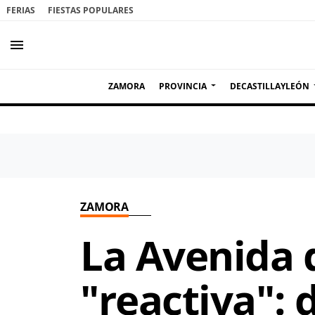
FERIAS
FIESTAS POPULARES
menu
ZAMORA
PROVINCIA
DECASTILLAYLEÓN
ZAMORA
La Avenida d
"reactiva": 