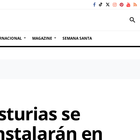
search
RNACIONAL
MAGAZINE
SEMANA SANTA
sturias se
instalarán en