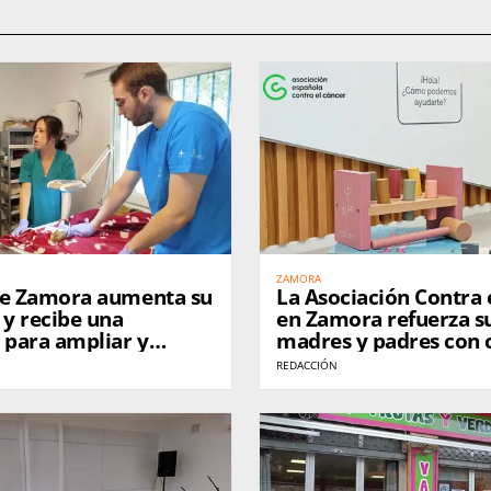
ZAMORA
de Zamora aumenta su
La Asociación Contra 
 y recibe una
en Zamora refuerza s
 para ampliar y
madres y padres con 
r sus instalaciones
para facilitar la conci
REDACCIÓN
familiar