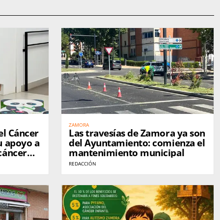
ZAMORA
el Cáncer
Las travesías de Zamora ya son
u apoyo a
del Ayuntamiento: comienza el
cáncer
mantenimiento municipal
liación
REDACCIÓN