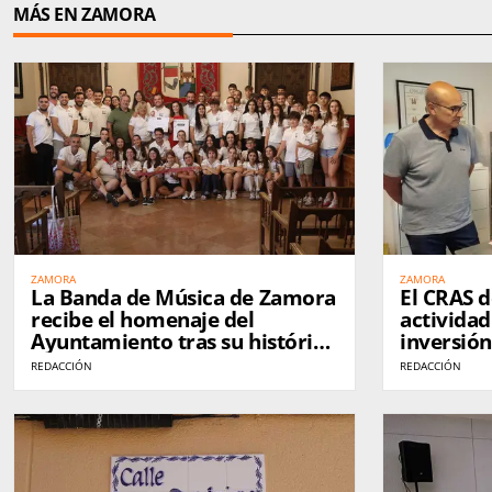
MÁS EN ZAMORA
ZAMORA
ZAMORA
La Banda de Música de Zamora
El CRAS 
recibe el homenaje del
actividad
Ayuntamiento tras su histórico
inversión
éxito en el World Music
moderniza
REDACCIÓN
REDACCIÓN
Contest de Kerkrade