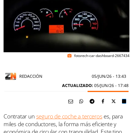
fotorech-car-dashboard-2667434
photo_camera
REDACCIÓN
05/JUN/26
- 13:43
ACTUALIZADO:
05/JUN/26 - 17:48
Contratar un
seguro de coche a terceros
es, para
miles de conductores, la forma más eficiente y
económica de circular con tranquilidad. Este tipo