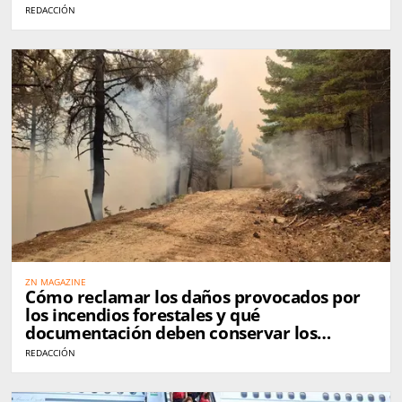
REDACCIÓN
ZN MAGAZINE
Cómo reclamar los daños provocados por
los incendios forestales y qué
documentación deben conservar los
afectados
REDACCIÓN