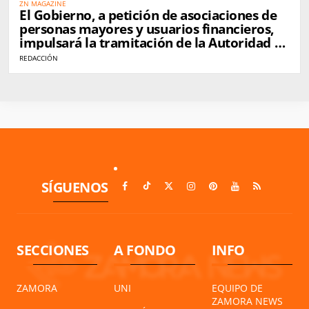
ZN MAGAZINE
El Gobierno, a petición de asociaciones de
personas mayores y usuarios financieros,
impulsará la tramitación de la Autoridad de
Defensa del Cliente Financiero en
REDACCIÓN
septiembre
SÍGUENOS
SECCIONES
A FONDO
INFO
ZAMORA
UNI
EQUIPO DE
ZAMORA NEWS