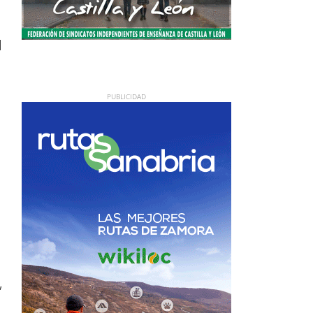
l
.
,