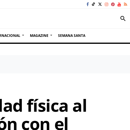
search
RNACIONAL
MAGAZINE
SEMANA SANTA
ad física al
ón con el