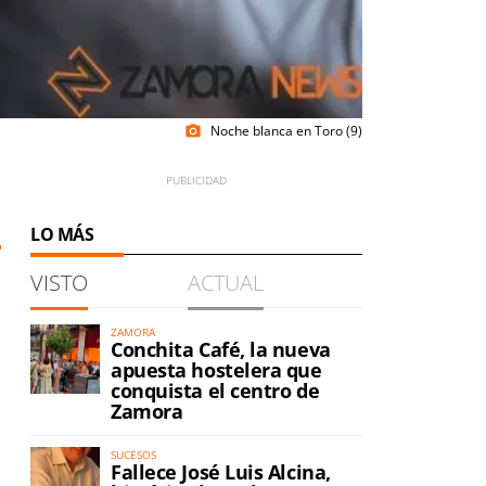
Noche blanca en Toro (9)
photo_camera
1
LO MÁS
VISTO
ACTUAL
ZAMORA
Conchita Café, la nueva
apuesta hostelera que
conquista el centro de
Zamora
SUCESOS
Fallece José Luis Alcina,