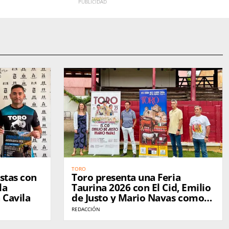
TORO
istas con
Toro presenta una Feria
la
Taurina 2026 con El Cid, Emilio
 Cavila
de Justo y Mario Navas como
cartel estrella
REDACCIÓN