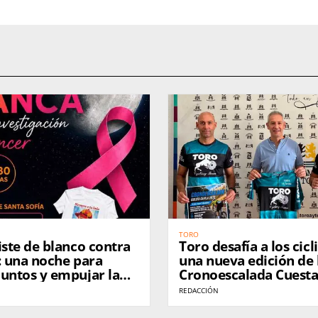
TORO
iste de blanco contra
Toro desafía a los cicl
: una noche para
una nueva edición de 
juntos y empujar la
Cronoescalada Cuesta
ción
REDACCIÓN