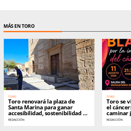
MÁS EN TORO
TORO
TORO
Toro renovará la plaza de
Toro se v
Santa Marina para ganar
el cáncer
accesibilidad, sostenibilidad y
caminar 
atractivo turístico
investiga
REDACCIÓN
REDACCIÓN