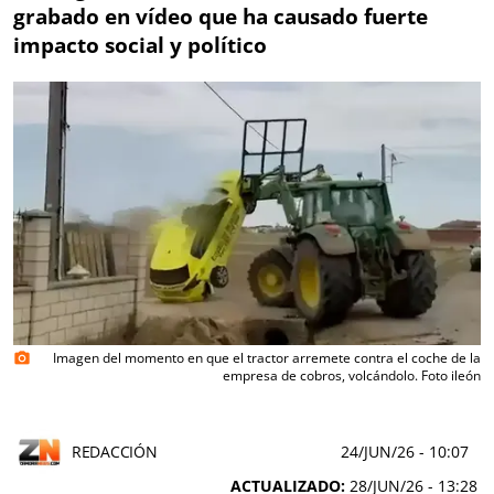
grabado en vídeo que ha causado fuerte
impacto social y político
Imagen del momento en que el tractor arremete contra el coche de la
photo_camera
empresa de cobros, volcándolo. Foto ileón
REDACCIÓN
24/JUN/26
- 10:07
ACTUALIZADO:
28/JUN/26 - 13:28