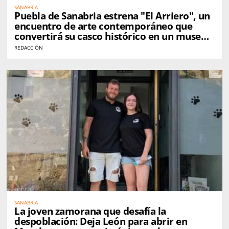
SANABRIA
Puebla de Sanabria estrena "El Arriero", un
encuentro de arte contemporáneo que
convertirá su casco histórico en un museo
al aire libre
REDACCIÓN
SANABRIA
La joven zamorana que desafía la
despoblación: Deja León para abrir en