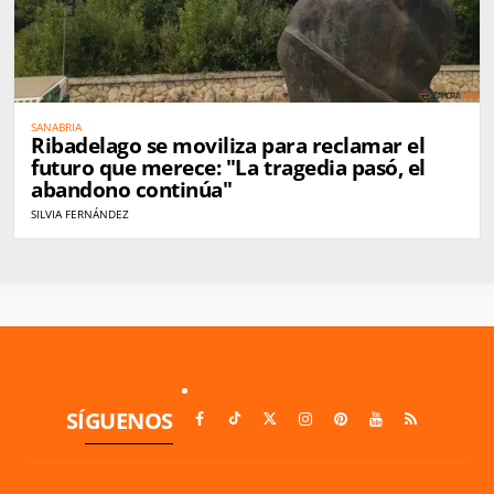
SANABRIA
Ribadelago se moviliza para reclamar el
futuro que merece: "La tragedia pasó, el
abandono continúa"
SILVIA FERNÁNDEZ
SÍGUENOS