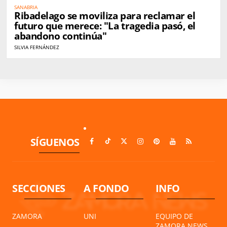
SANABRIA
Ribadelago se moviliza para reclamar el
futuro que merece: "La tragedia pasó, el
abandono continúa"
SILVIA FERNÁNDEZ
SÍGUENOS
SECCIONES
A FONDO
INFO
ZAMORA
UNI
EQUIPO DE
ZAMORA NEWS