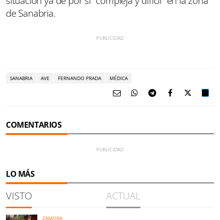
situación ya de por sí “compleja y difícil” en la zona
de Sanabria.
SANABRIA
AVE
FERNANDO PRADA
MÉDICA
COMENTARIOS
LO MÁS
VISTO
ACTUAL
ZAMORA