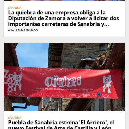
SANABRIA
La quiebra de una empresa obliga a la
Diputación de Zamora a volver a licitar dos
importantes carreteras de Sanabria y
Carballeda
ANA LLAMAS GANADO
SANABRIA
Puebla de Sanabria estrena 'El Arriero', el
nuevo Festival de Arte de Castilla y León