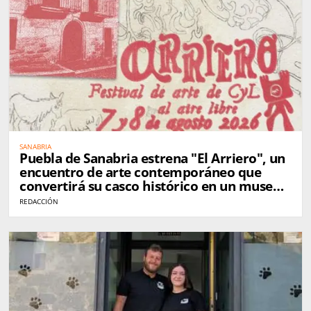
SANABRIA
Puebla de Sanabria estrena "El Arriero", un
encuentro de arte contemporáneo que
convertirá su casco histórico en un museo
al aire libre
REDACCIÓN