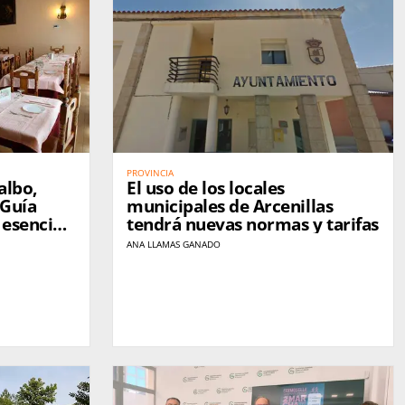
PROVINCIA
albo,
El uso de los locales
 Guía
municipales de Arcenillas
 esencia
tendrá nuevas normas y tarifas
ia
ANA LLAMAS GANADO