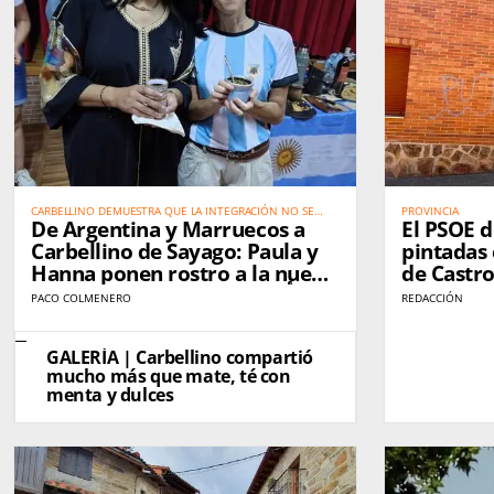
CARBELLINO DEMUESTRA QUE LA INTEGRACIÓN NO SE
PROVINCIA
De Argentina y Marruecos a
El PSOE 
EXPLICA: SE VIVE. كاربيّينو تُثبت أن الاندماج الحقيقي لا يحتاج إلى
شرح… بل يُعاش
Carbellino de Sayago: Paula y
pintadas 
Hanna ponen rostro a la nueva
de Castro
mujer rural. من الأرجنتين والمغرب
de "ataq
PACO COLMENERO
REDACCIÓN
إلى كاربيّينو دي ساياغو: باولا وهناء
تجسّدان صورة المرأة القروية الجديدة
GALERÍA | Carbellino compartió
mucho más que mate, té con
menta y dulces