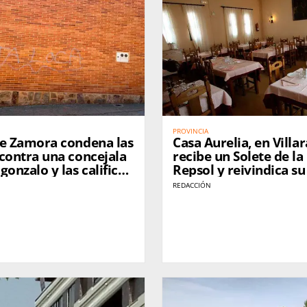
PROVINCIA
de Zamora condena las
Casa Aurelia, en Villar
contra una concejala
recibe un Solete de la
gonzalo y las califica
Repsol y reivindica su
ue a la democracia"
tras 37 años de histor
REDACCIÓN