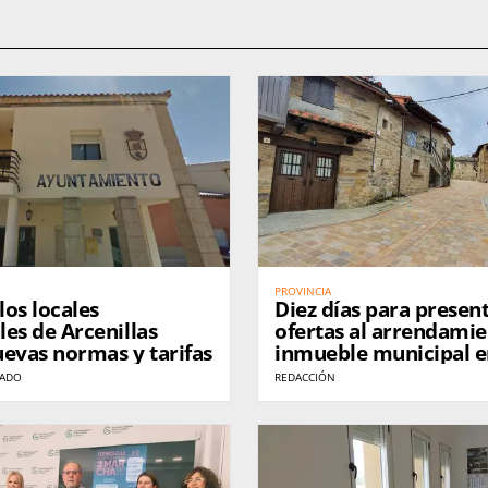
PROVINCIA
los locales
Diez días para presen
es de Arcenillas
ofertas al arrendamie
evas normas y tarifas
inmueble municipal 
Villardeciervos
NADO
REDACCIÓN