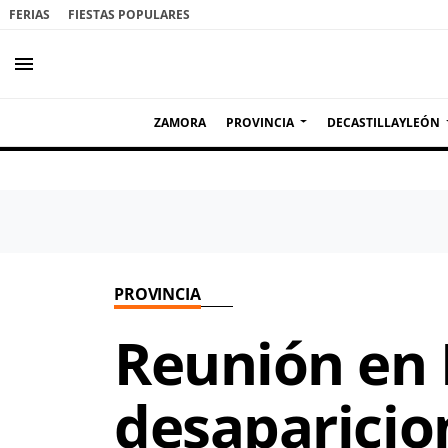
FERIAS
FIESTAS POPULARES
menu
ZAMORA
PROVINCIA
DECASTILLAYLEÓN
PROVINCIA
Reunión en 
desaparicio