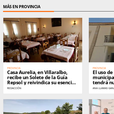
MÁS EN PROVINCIA
PROVINCIA
PROVINCIA
Casa Aurelia, en Villaralbo,
El uso de 
recibe un Solete de la Guía
municipal
Repsol y reivindica su esencia
tendrá nu
tras 37 años de historia
REDACCIÓN
ANA LLAMAS GA