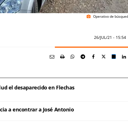
Operativo de búsqueda
photo_camera
26/JUL/21
- 15:54
lud el desaparecido en Flechas
cia a encontrar a José Antonio