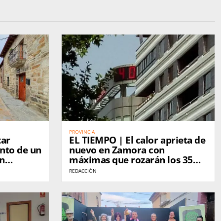
PROVINCIA
tar
EL TIEMPO | El calor aprieta de
nto de un
nuevo en Zamora con
en
máximas que rozarán los 35
grados este jueves
REDACCIÓN