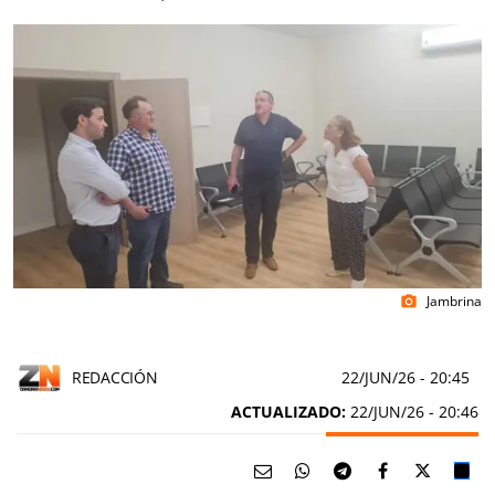
Jambrina
photo_camera
REDACCIÓN
22/JUN/26
- 20:45
ACTUALIZADO:
22/JUN/26 - 20:46