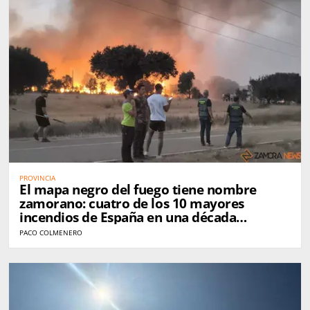
PROVINCIA
El mapa negro del fuego tiene nombre
zamorano: cuatro de los 10 mayores
incendios de España en una década
golpearon Zamora
PACO COLMENERO