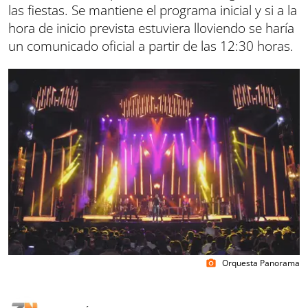
las fiestas. Se mantiene el programa inicial y si a la
hora de inicio prevista estuviera lloviendo se haría
un comunicado oficial a partir de las 12:30 horas.
Orquesta Panorama
photo_camera