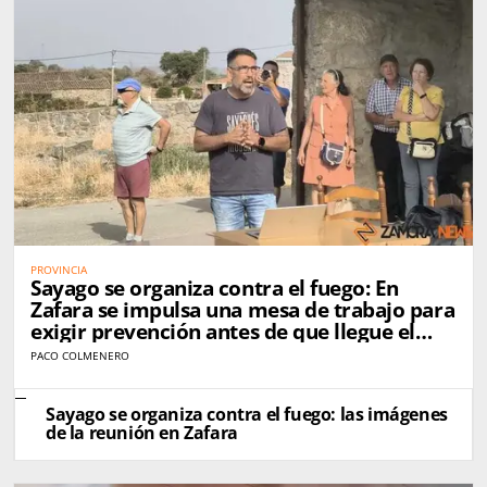
PROVINCIA
Sayago se organiza contra el fuego: En
Zafara se impulsa una mesa de trabajo para
exigir prevención antes de que llegue el
próximo incendio
PACO COLMENERO
Sayago se organiza contra el fuego: las imágenes
de la reunión en Zafara