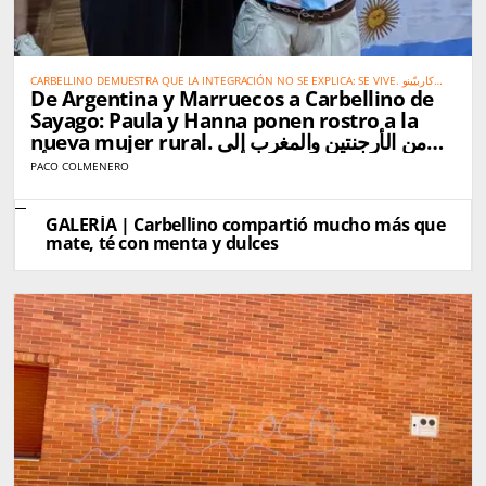
CARBELLINO DEMUESTRA QUE LA INTEGRACIÓN NO SE EXPLICA: SE VIVE. كاربيّينو
De Argentina y Marruecos a Carbellino de
تُثبت أن الاندماج الحقيقي لا يحتاج إلى شرح… بل يُعاش
Sayago: Paula y Hanna ponen rostro a la
nueva mujer rural. من الأرجنتين والمغرب إلى
كاربيّينو دي ساياغو: باولا وهناء تجسّدان صورة المرأة
PACO COLMENERO
القروية الجديدة
GALERÍA | Carbellino compartió mucho más que
mate, té con menta y dulces