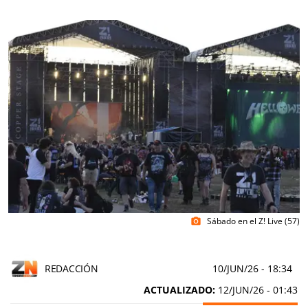
Sábado en el Z! Live (57)
photo_camera
REDACCIÓN
10/JUN/26
- 18:34
ACTUALIZADO:
12/JUN/26 - 01:43