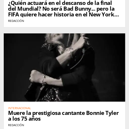
¿Quién actuará en el descanso de la final
del Mundial? No será Bad Bunny... pero la
FIFA quiere hacer historia en el New York
New Jersey Stadium
REDACCIÓN
INTERNACIONAL
Muere la prestigiosa cantante Bonnie Tyler
a los 75 años
REDACCIÓN