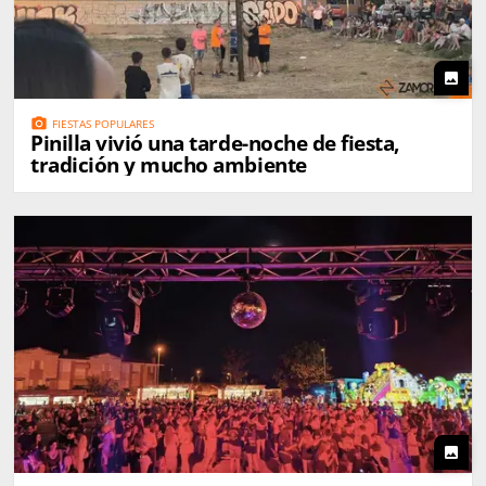
photo
photo_camera
FIESTAS POPULARES
Pinilla vivió una tarde-noche de fiesta,
tradición y mucho ambiente
photo