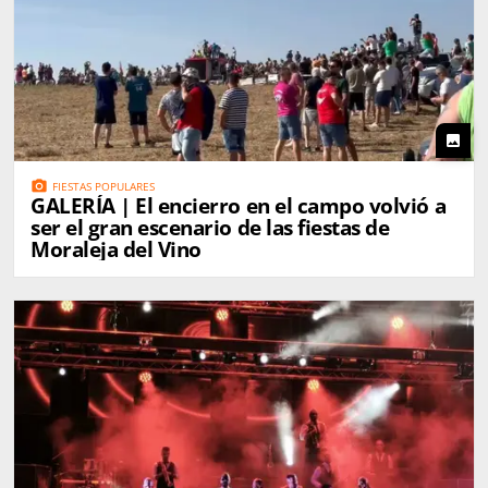
photo
photo_camera
FIESTAS POPULARES
GALERÍA | El encierro en el campo volvió a
ser el gran escenario de las fiestas de
Moraleja del Vino