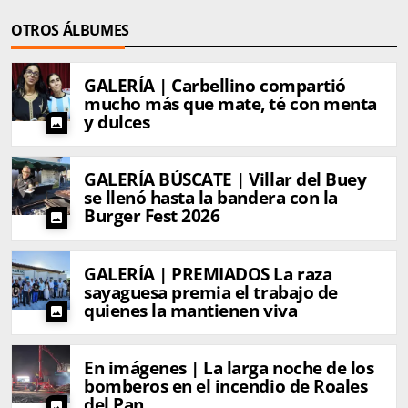
OTROS ÁLBUMES
GALERÍA | Carbellino compartió
mucho más que mate, té con menta
y dulces
photo
GALERÍA BÚSCATE | Villar del Buey
se llenó hasta la bandera con la
Burger Fest 2026
photo
GALERÍA | PREMIADOS La raza
sayaguesa premia el trabajo de
quienes la mantienen viva
photo
En imágenes | La larga noche de los
bomberos en el incendio de Roales
del Pan
photo