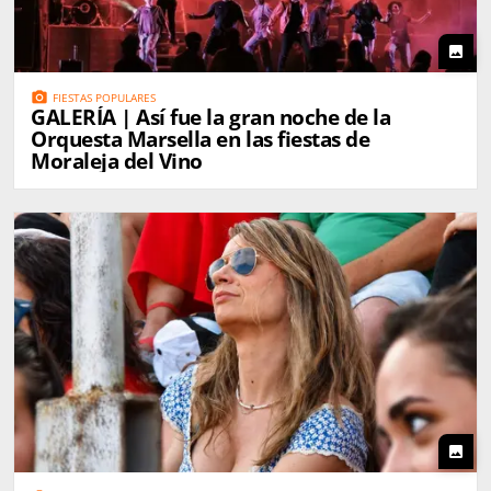
photo
photo_camera
FIESTAS POPULARES
GALERÍA | Así fue la gran noche de la
Orquesta Marsella en las fiestas de
Moraleja del Vino
photo