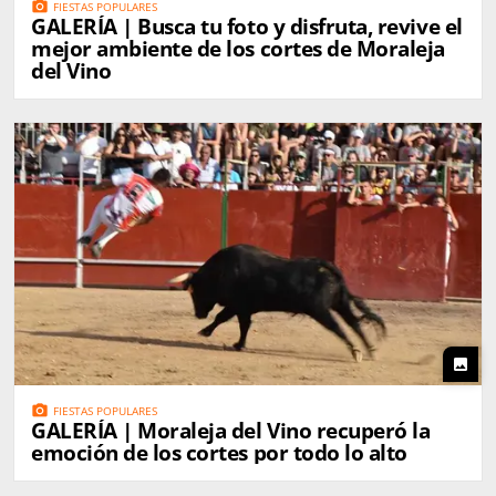
photo_camera
FIESTAS POPULARES
GALERÍA | Busca tu foto y disfruta, revive el
mejor ambiente de los cortes de Moraleja
del Vino
photo
photo_camera
FIESTAS POPULARES
GALERÍA | Moraleja del Vino recuperó la
emoción de los cortes por todo lo alto