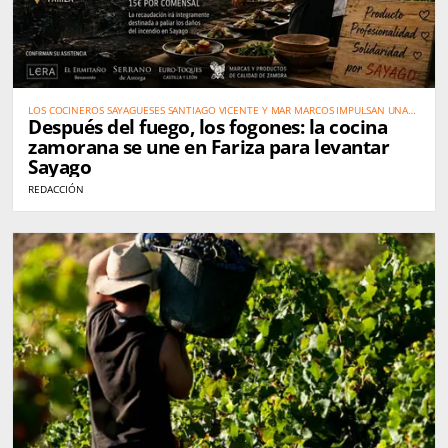
LOS COCINEROS SAYAGUESES SANTIAGO VICENTE Y MAR MARCOS IMPULSAN UNA
Después del fuego, los fogones: la cocina
GRAN CITA SOLIDARIA EL 16 DE AGOSTO
zamorana se une en Fariza para levantar
Sayago
REDACCIÓN