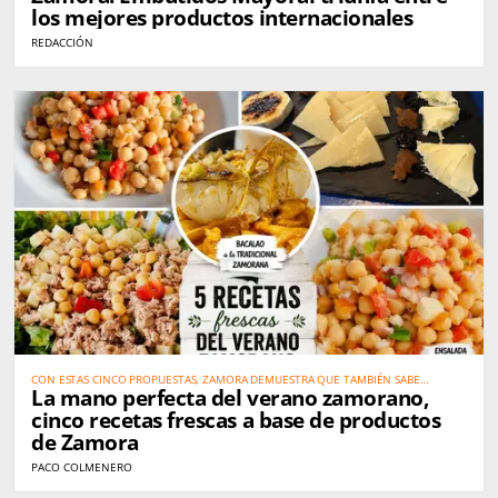
los mejores productos internacionales
REDACCIÓN
CON ESTAS CINCO PROPUESTAS, ZAMORA DEMUESTRA QUE TAMBIÉN SABE
La mano perfecta del verano zamorano,
COMBATIR EL CALOR CON LA MEJOR GASTRONOMÍA
cinco recetas frescas a base de productos
de Zamora
PACO COLMENERO