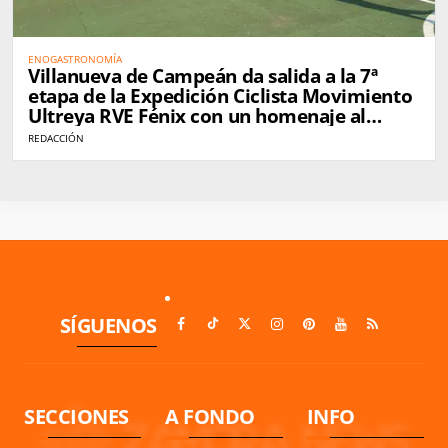
ENOGASTRONOMÍA
Villanueva de Campeán da salida a la 7ª
etapa de la Expedición Ciclista Movimiento
Ultreya RVE Fénix con un homenaje al
medio rural
REDACCIÓN
SÍGUENOS
SECCIONES
A FONDO
INFO