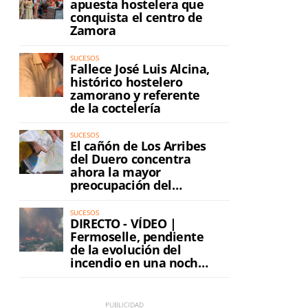
apuesta hostelera que
conquista el centro de
Zamora
SUCESOS
Fallece José Luis Alcina,
histórico hostelero
zamorano y referente
de la coctelería
SUCESOS
El cañón de Los Arribes
del Duero concentra
ahora la mayor
preocupación del
incendio
n
SUCESOS
DIRECTO - VÍDEO |
Fermoselle, pendiente
de la evolución del
incendio en una noche
de máxima tensión