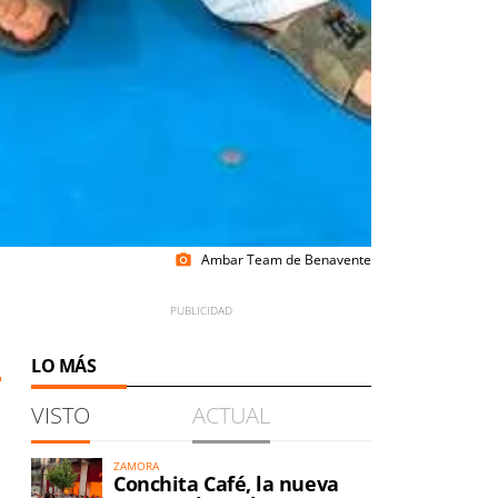
Ambar Team de Benavente
photo_camera
LO MÁS
VISTO
ACTUAL
ZAMORA
Conchita Café, la nueva