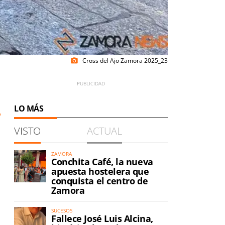
Cross del Ajo Zamora 2025_23
photo_camera
LO MÁS
VISTO
ACTUAL
ZAMORA
Conchita Café, la nueva
apuesta hostelera que
conquista el centro de
Zamora
SUCESOS
Fallece José Luis Alcina,