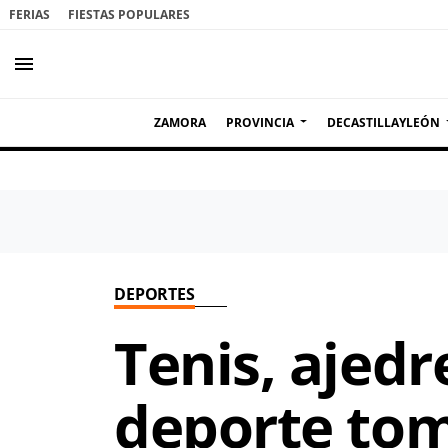
FERIAS
FIESTAS POPULARES
menu
ZAMORA
PROVINCIA
DECASTILLAYLEÓN
DEPORTES
Tenis, ajedre
deporte tom