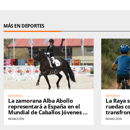
MÁS EN DEPORTES
DEPORTES
DEPORTES
La zamorana Alba Abollo
La Raya s
representará a España en el
ruedas co
Mundial de Caballos Jóvenes de
transfron
Doma Clásica en Alemania
Bike
REDACCIÓN
REDACCIÓN