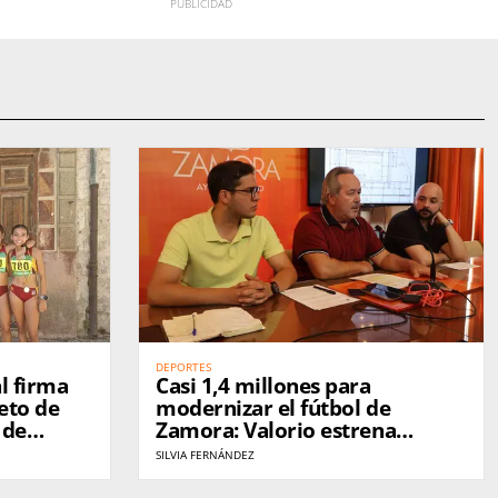
DEPORTES
l firma
Casi 1,4 millones para
eto de
modernizar el fútbol de
 de
Zamora: Valorio estrena
césped y el Ruta de la Plata
SILVIA FERNÁNDEZ
ganará un nuevo campo