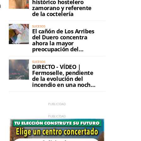
histórico hostelero
a
zamorano y referente
de la coctelería
SUCESOS
El cañón de Los Arribes
del Duero concentra
ahora la mayor
preocupación del
incendio
á
SUCESOS
DIRECTO - VÍDEO |
Fermoselle, pendiente
de la evolución del
incendio en una noche
de máxima tensión