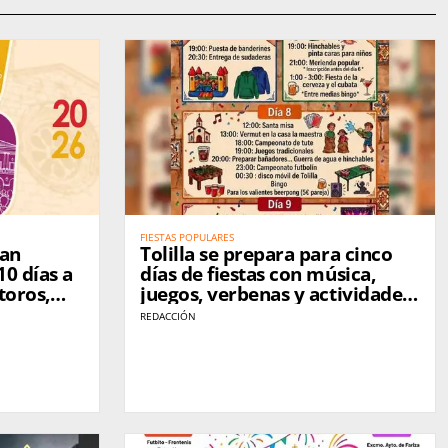
FIESTAS POPULARES
San
Tolilla se prepara para cinco
10 días a
días de fiestas con música,
toros,
juegos, verbenas y actividades
ta en la
para todas las edades
REDACCIÓN