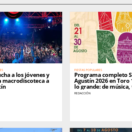
ES
FIESTAS POPULARES
cha a los jóvenes y
Programa completo 
 macrodiscoteca a
Agustín 2026 en Toro 
tín
lo grande: de música, 
peñas, tradición y fies
REDACCIÓN
calle