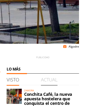
Algodre
photo_camera
LO MÁS
VISTO
ACTUAL
ZAMORA
Conchita Café, la nueva
a
apuesta hostelera que
conquista el centro de