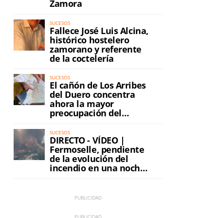
Zamora
SUCESOS
Fallece José Luis Alcina,
histórico hostelero
zamorano y referente
de la coctelería
SUCESOS
El cañón de Los Arribes
del Duero concentra
ahora la mayor
preocupación del
incendio
SUCESOS
DIRECTO - VÍDEO |
Fermoselle, pendiente
de la evolución del
incendio en una noche
de máxima tensión