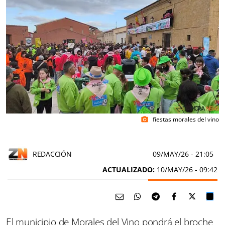
fiestas morales del vino
photo_camera
REDACCIÓN
09/MAY/26
- 21:05
ACTUALIZADO:
10/MAY/26 - 09:42
El municipio de Morales del Vino pondrá el broche