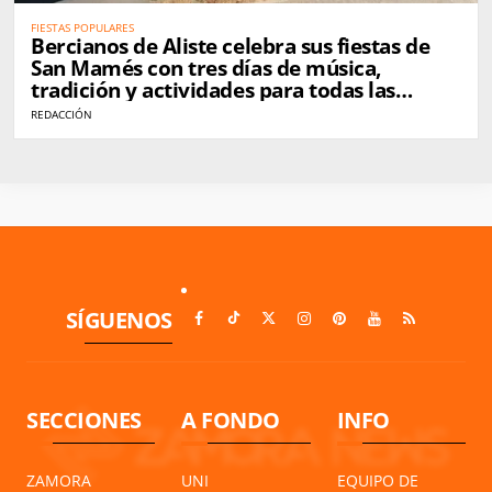
FIESTAS POPULARES
Bercianos de Aliste celebra sus fiestas de
San Mamés con tres días de música,
tradición y actividades para todas las
edades
REDACCIÓN
SÍGUENOS
SECCIONES
A FONDO
INFO
ZAMORA
UNI
EQUIPO DE