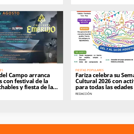
ES
FIESTAS POPULARES
 del Campo arranca
Fariza celebra su Se
s con festival de la
Cultural 2026 con act
chables y fiesta de la
para todas las edades
marcado espíritu soli
REDACCIÓN
los incendios