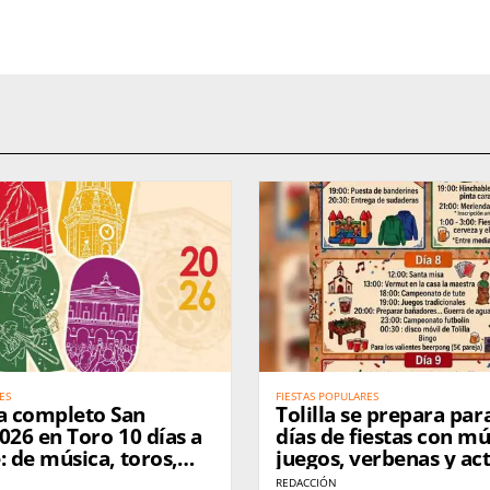
ES
FIESTAS POPULARES
 completo San
Tolilla se prepara par
026 en Toro 10 días a
días de fiestas con mú
: de música, toros,
juegos, verbenas y ac
dición y fiesta en la
para todas las edades
REDACCIÓN