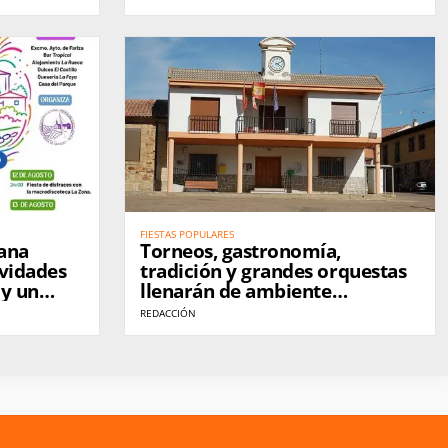
FIESTAS POPULARES
mana
Torneos, gastronomía,
ividades
tradición y grandes orquestas
 y un
llenarán de ambiente
dario tras
Ferreruela
REDACCIÓN