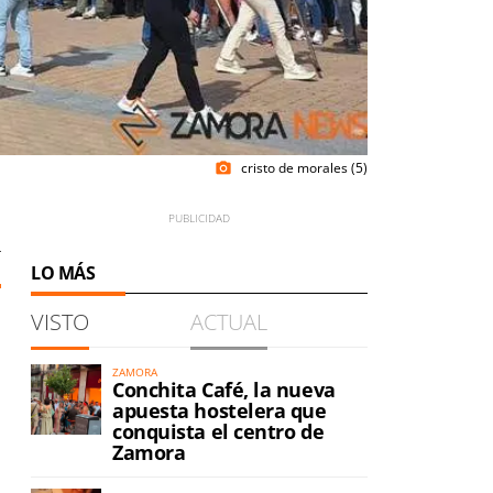
cristo de morales (5)
photo_camera
4
LO MÁS
VISTO
ACTUAL
ZAMORA
Conchita Café, la nueva
apuesta hostelera que
conquista el centro de
Zamora