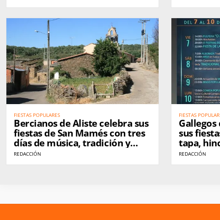
calle
FIESTAS POPULARES
FIESTAS POPULAR
Bercianos de Aliste celebra sus
Gallegos
fiestas de San Mamés con tres
sus fiesta
días de música, tradición y
tapa, hin
actividades para todas las
cerveza
REDACCIÓN
REDACCIÓN
edades