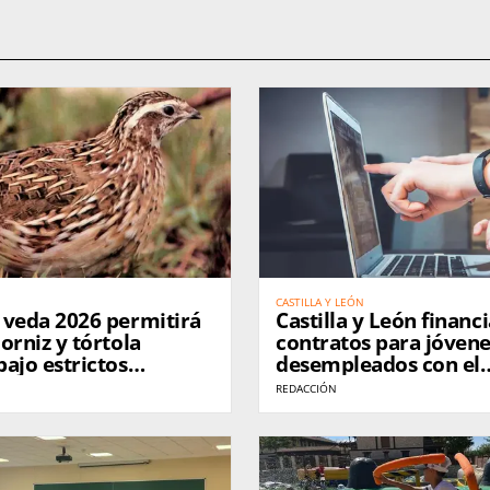
CASTILLA Y LEÓN
 veda 2026 permitirá
Castilla y León financ
orniz y tórtola
contratos para jóven
ajo estrictos
desempleados con el
 en Castilla y León
programa JOVEL 2026
REDACCIÓN