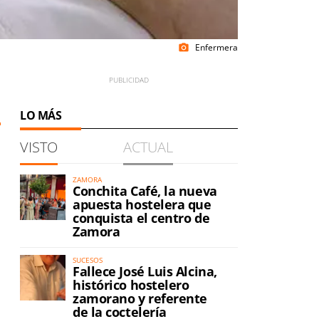
Enfermera
photo_camera
LO MÁS
VISTO
ACTUAL
ZAMORA
Conchita Café, la nueva
apuesta hostelera que
conquista el centro de
Zamora
SUCESOS
Fallece José Luis Alcina,
histórico hostelero
zamorano y referente
de la coctelería