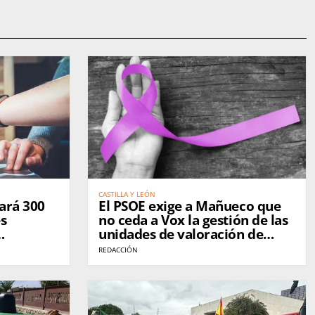
CASTILLA Y LEÓN
iará 300
El PSOE exige a Mañueco que
es
no ceda a Vox la gestión de las
unidades de valoración de
violencia de género
REDACCIÓN