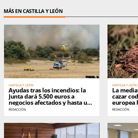
MÁS EN CASTILLA Y LEÓN
CASTILLA Y LEÓN
CASTILLA Y LEÓN
Ayudas tras los incendios: la
La media
Junta dará 5.500 euros a
cazar cod
negocios afectados y hasta un
europea b
75% para nuevas empresas
controles
REDACCIÓN
REDACCIÓN