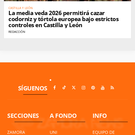
CASTILLA Y LEÓN
La media veda 2026 permitirá cazar
codorniz y tórtola europea bajo estrictos
controles en Castilla y León
REDACCIÓN
SÍGUENOS
SECCIONES
A FONDO
INFO
ZAMORA
UNI
EQUIPO DE