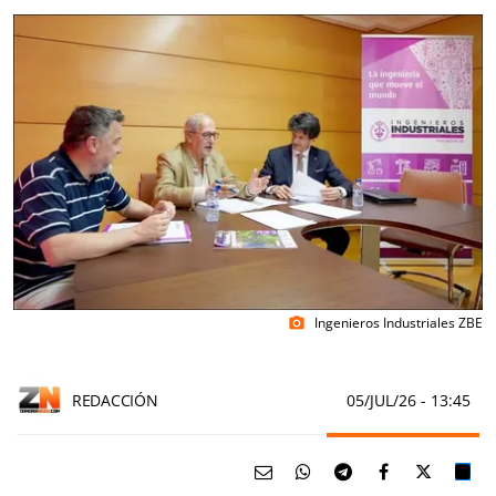
Ingenieros Industriales ZBE
photo_camera
REDACCIÓN
05/JUL/26
- 13:45