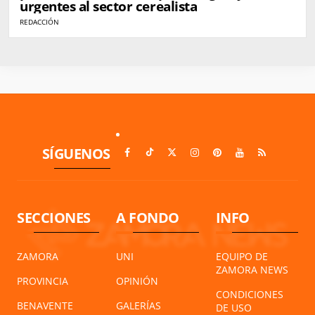
urgentes al sector cerealista
REDACCIÓN
SÍGUENOS
SECCIONES
A FONDO
INFO
ZAMORA
UNI
EQUIPO DE
ZAMORA NEWS
PROVINCIA
OPINIÓN
CONDICIONES
BENAVENTE
GALERÍAS
DE USO