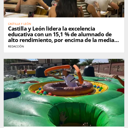
CASTILLA Y LEÓN
Castilla y León lidera la excelencia
educativa con un 15,1 % de alumnado de
alto rendimiento, por encima de la media
nacional
REDACCIÓN