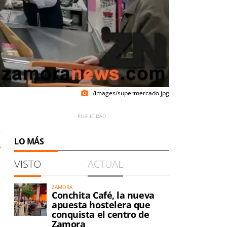
/images/supermercado.jpg
photo_camera
3
LO MÁS
VISTO
ACTUAL
ZAMORA
Conchita Café, la nueva
apuesta hostelera que
conquista el centro de
Zamora