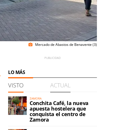
Mercado de Abastos de Benavente (3)
photo_camera
LO MÁS
VISTO
ACTUAL
ZAMORA
Conchita Café, la nueva
apuesta hostelera que
conquista el centro de
Zamora