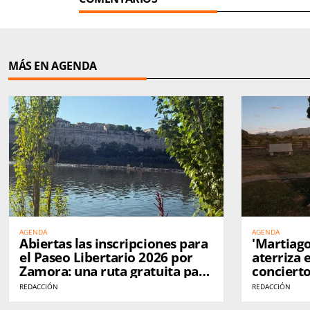
MÁS EN AGENDA
AGENDA
AGENDA
Abiertas las inscripciones para
'Martiago
el Paseo Libertario 2026 por
aterriza
Zamora: una ruta gratuita para
concierto
descubrir la historia
Vidriales
REDACCIÓN
REDACCIÓN
anarquista de la ciudad