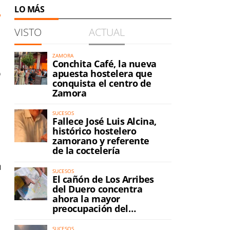
LO MÁS
VISTO
ACTUAL
ZAMORA
Conchita Café, la nueva
o
apuesta hostelera que
conquista el centro de
Zamora
SUCESOS
Fallece José Luis Alcina,
histórico hostelero
zamorano y referente
de la coctelería
n
SUCESOS
El cañón de Los Arribes
del Duero concentra
ahora la mayor
preocupación del
incendio
SUCESOS