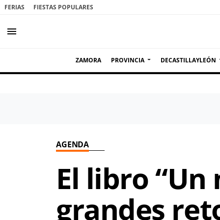
FERIAS
FIESTAS POPULARES
menu
ZAMORA
PROVINCIA
DECASTILLAYLEÓN
AGENDA
El libro “Un
grandes reto