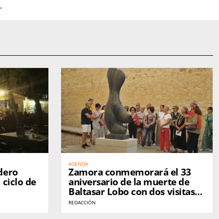
AGENDA
dero
Zamora conmemorará el 33
 ciclo de
aniversario de la muerte de
o
Baltasar Lobo con dos visitas
guiadas por la Ruta Espacios
REDACCIÓN
Lobo