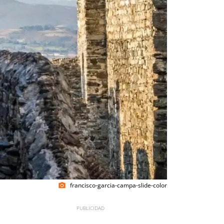
francisco-garcia-campa-slide-color
photo_camera