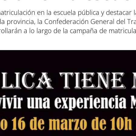
triculación en la escuela pública y destacar 
 la provincia, la Confederación General del T
rollarán a lo largo de la campaña de matricul