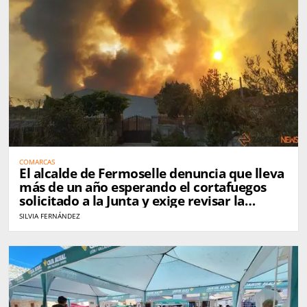
COMARCAS
El alcalde de Fermoselle denuncia que lleva
más de un año esperando el cortafuegos
solicitado a la Junta y exige revisar la
gestión de Arribes tras el incendio
SILVIA FERNÁNDEZ