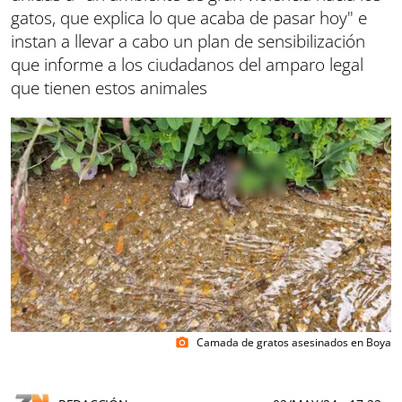
gatos, que explica lo que acaba de pasar hoy" e
instan a llevar a cabo un plan de sensibilización
que informe a los ciudadanos del amparo legal
que tienen estos animales
Camada de gratos asesinados en Boya
photo_camera