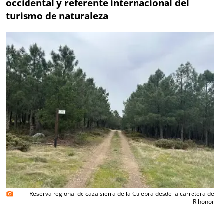
occidental y referente internacional del
turismo de naturaleza
Reserva regional de caza sierra de la Culebra desde la carretera de
photo_camera
Rihonor