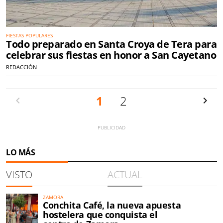
FIESTAS POPULARES
Todo preparado en Santa Croya de Tera para
celebrar sus fiestas en honor a San Cayetano
REDACCIÓN
Anterior
1
2
Siguien
LO MÁS
VISTO
ACTUAL
ZAMORA
Conchita Café, la nueva apuesta
hostelera que conquista el