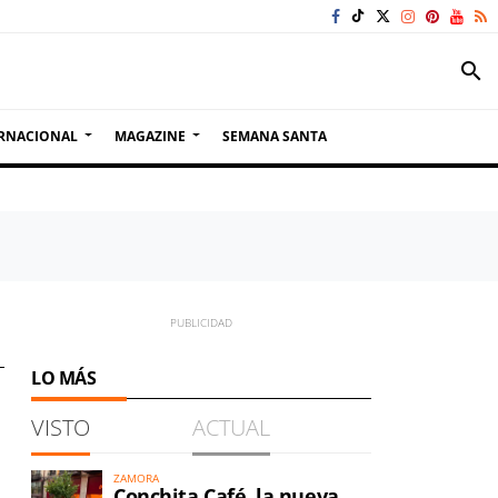
search
RNACIONAL
MAGAZINE
SEMANA SANTA
LO MÁS
VISTO
ACTUAL
ZAMORA
Conchita Café, la nueva