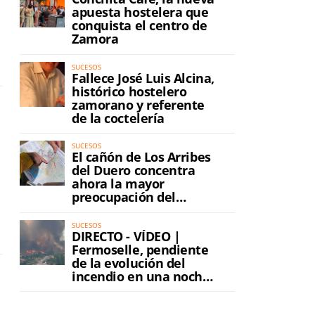
apuesta hostelera que
conquista el centro de
Zamora
SUCESOS
Fallece José Luis Alcina,
histórico hostelero
zamorano y referente
de la coctelería
SUCESOS
El cañón de Los Arribes
del Duero concentra
ahora la mayor
preocupación del
incendio
SUCESOS
DIRECTO - VÍDEO |
Fermoselle, pendiente
de la evolución del
incendio en una noche
de máxima tensión