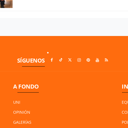
SÍGUENOS
A FONDO
I
UNI
EQ
OPINIÓN
CO
GALERÍAS
PO