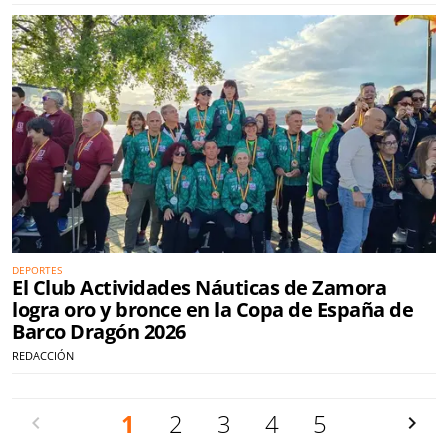
DEPORTES
El Club Actividades Náuticas de Zamora
logra oro y bronce en la Copa de España de
Barco Dragón 2026
REDACCIÓN
Anterior
1
2
3
4
5
Siguien