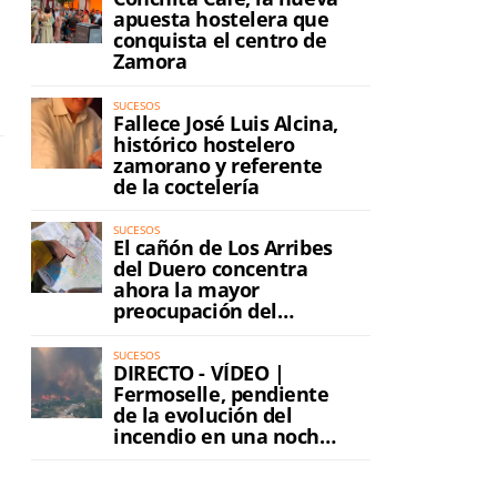
apuesta hostelera que
conquista el centro de
Zamora
SUCESOS
Fallece José Luis Alcina,
histórico hostelero
zamorano y referente
de la coctelería
SUCESOS
El cañón de Los Arribes
del Duero concentra
ahora la mayor
preocupación del
incendio
SUCESOS
DIRECTO - VÍDEO |
Fermoselle, pendiente
de la evolución del
incendio en una noche
de máxima tensión