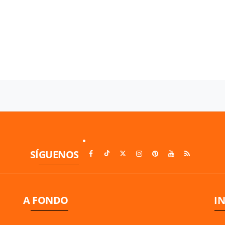
SÍGUENOS
A FONDO
I