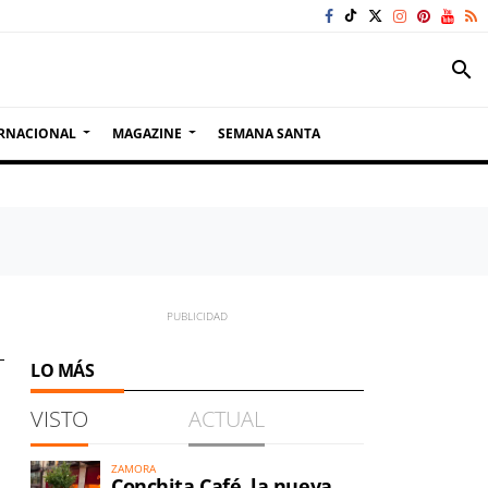
search
RNACIONAL
MAGAZINE
SEMANA SANTA
LO MÁS
VISTO
ACTUAL
ZAMORA
Conchita Café, la nueva