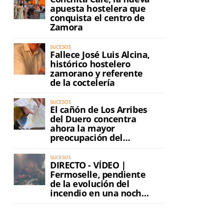
apuesta hostelera que
conquista el centro de
Zamora
SUCESOS
Fallece José Luis Alcina,
histórico hostelero
zamorano y referente
de la coctelería
SUCESOS
El cañón de Los Arribes
del Duero concentra
ahora la mayor
preocupación del
incendio
SUCESOS
DIRECTO - VÍDEO |
Fermoselle, pendiente
de la evolución del
incendio en una noche
de máxima tensión