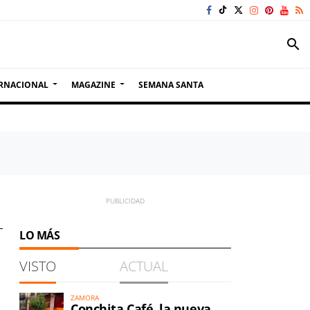
search
RNACIONAL
MAGAZINE
SEMANA SANTA
LO MÁS
VISTO
ACTUAL
ZAMORA
Conchita Café, la nueva