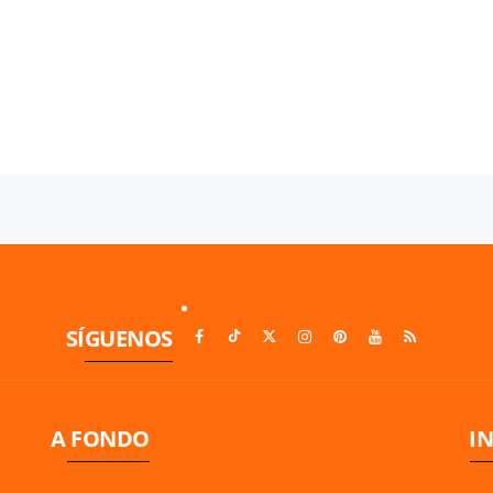
SÍGUENOS
A FONDO
I