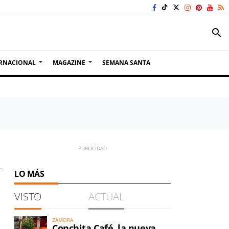
search
RNACIONAL
MAGAZINE
SEMANA SANTA
LO MÁS
VISTO
ACTUAL
ZAMORA
Conchita Café, la nueva