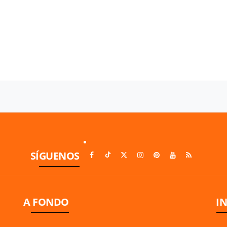
SÍGUENOS
A FONDO
I