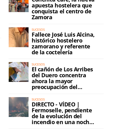
apuesta hostelera que
conquista el centro de
Zamora
SUCESOS
Fallece José Luis Alcina,
histórico hostelero
zamorano y referente
de la coctelería
SUCESOS
El cañón de Los Arribes
del Duero concentra
ahora la mayor
preocupación del
incendio
SUCESOS
DIRECTO - VÍDEO |
Fermoselle, pendiente
de la evolución del
incendio en una noche
de máxima tensión